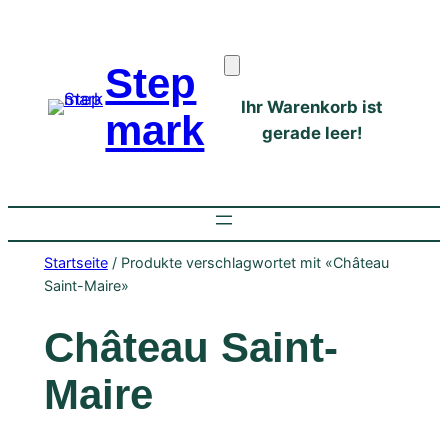
Zum
Inhalt
Step
springen
Ihr Warenkorb ist
mark
gerade leer!
Startseite
/ Produkte verschlagwortet mit «Château
Saint-Maire»
Château Saint-
Maire